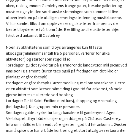
uken, rusle gjennom Gamlebyens trange gater, besøke gallerier og
musèer og nyte den sør-franske stemningen som kommer til live
utover kvelden på de utallige serveringsstedene og musikkbarene.
Vi har samlet tilbud om opplevelser og aktviteter fra noen av de
beste tilbyderene i vårt område. Bestilling av alle aktiviteter skjer
først ved ankomst til Castelrey.
Noen av aktivitetene som tilbys arrangeres kun til faste
ukedager(minimunmsantall fra 6 personer, varierer for ulike
aktiviteter) og starter som regel kl 10:
Torsdager: guidet sykkeltur på sjarmerende landeveier, inkl picnic ved
innsjøen i Bajamont. (turen taes også på fredager om det ikke er
planlagt vingårdsbesøk).
Fredager: vingårdsbesøk i Buzet med lunsj mellom vinrankene. Dette
er en aktivitet som krever påmelding i god tid før ankomst, så meld
gjerne interesse allerede ved booking.
Lørdager: Tur til Saint-Émilion med lunsj, shopping og vinsmaking
(heldagstur). Kun grupper min 12 personer.
Søndager: guidet sykkeltur langs kanalene til gamlebyen i Agen.
Vertskapet tilbyr både lunsjer og middager på Château Castelrey.
Info om måltider blir sendt våre gjester i god tid før ankomst. Ønsker
man å spise ute har vi både kort vei og et stort utvalg av restauranter