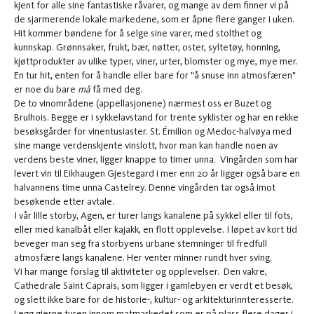
kjent for alle sine fantastiske råvarer, og mange av dem finner vi på
de sjarmerende lokale markedene, som er åpne flere ganger i uken.
Hit kommer bøndene for å selge sine varer, med stolthet og
kunnskap. Grønnsaker, frukt, bær, nøtter, oster, syltetøy, honning,
kjøttprodukter av ulike typer, viner, urter, blomster og mye, mye mer.
En tur hit, enten for å handle eller bare for "å snuse inn atmosfæren"
er noe du bare
må
få med deg.
De to vinområdene (appellasjonene) nærmest oss er Buzet og
Brulhois. Begge er i sykkelavstand for trente syklister og har en rekke
besøksgårder for vinentusiaster. St. Émilion og Medoc-halvøya med
sine mange verdenskjente vinslott, hvor man kan handle noen av
verdens beste viner, ligger knappe to timer unna. Vingården som har
levert vin til Eikhaugen Gjestegard i mer enn 20 år ligger også bare en
halvannens time unna Castelrey. Denne vingården tar også imot
besøkende etter avtale.
I vår lille storby, Agen, er turer langs kanalene på sykkel eller til fots,
eller med kanalbåt eller kajakk, en flott opplevelse. I løpet av kort tid
beveger man seg fra storbyens urbane stemninger til fredfull
atmosfære langs kanalene. Her venter minner rundt hver sving.
Vi har mange forslag til aktiviteter og opplevelser. Den vakre,
Cathedrale Saint Caprais, som ligger i gamlebyen er verdt et besøk,
og slett ikke bare for de historie-, kultur- og arkitekturinnteresserte.
Legg gjerne turen innom matmarkedet som er på plass flere dager i