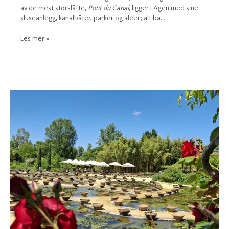
av de mest storslåtte,
Pont du Canal
, ligger i Agen med sine
sluseanlegg, kanalbåter, parker og alèer; alt ba...
Les mer »